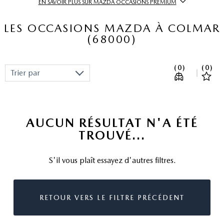
EN SAVOIR PLUS SUR MAZDA OCCASIONS PREMIUM
CATÉGORIE
LES OCCASIONS MAZDA À COLMAR
MARQUE/MODÈLE
(68000)
BUDGET
(0)
(0)
Trier par
MOTORISATION
ANNÉE
AUCUN RÉSULTAT N'A ÉTÉ
TROUVÉ...
KILOMÉTRAGE
OCCASIONS PREMIUM
S'il vous plaît essayez d'autres filtres.
RETOUR VERS LE FILTRE PRÉCÉDENT