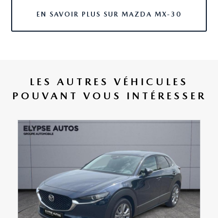
abs
EN SAVOIR PLUS SUR MAZDA MX-30
accoudoir arrière
accoudoir central av
LES AUTRES VÉHICULES
affichage tête haute
POUVANT VOUS INTÉRESSER
afil
aide au démarrage en côte
aide au freinage d'urgence
airbag conducteur