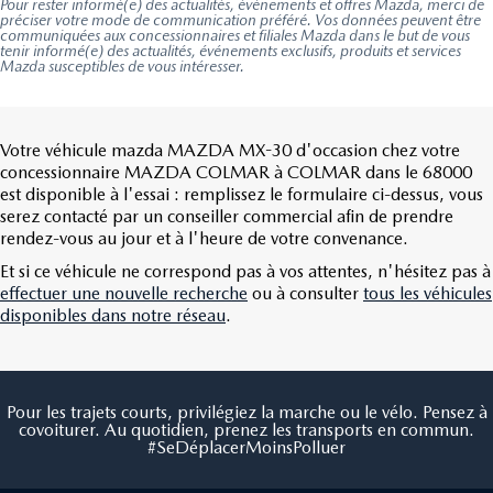
Pour rester informé(e) des actualités, événements et offres Mazda, merci de
préciser votre mode de communication préféré. Vos données peuvent être
communiquées aux concessionnaires et filiales Mazda dans le but de vous
lampe de coffre
tenir informé(e) des actualités, événements exclusifs, produits et services
Mazda susceptibles de vous intéresser.
Votre véhicule mazda MAZDA MX-30 d'occasion chez votre
concessionnaire MAZDA COLMAR à COLMAR dans le 68000
est disponible à l'essai : remplissez le formulaire ci-dessus, vous
serez contacté par un conseiller commercial afin de prendre
rendez-vous au jour et à l'heure de votre convenance.
Et si ce véhicule ne correspond pas à vos attentes, n'hésitez pas à
effectuer une nouvelle recherche
ou à consulter
tous les véhicules
disponibles dans notre réseau
.
Pour les trajets courts, privilégiez la marche ou le vélo. Pensez à
covoiturer. Au quotidien, prenez les transports en commun.
#SeDéplacerMoinsPolluer