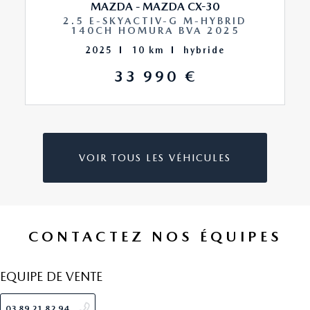
MAZDA - MAZDA CX-30
2.5 E-SKYACTIV-G M-HYBRID
140CH HOMURA BVA 2025
bacs de portes avant
2025
10 km
hybride
banquette 60/40
33 990 €
banquette ar rabattable
becquet arrière
VOIR TOUS LES VÉHICULES
boite à gants fermée
buses de lave-glace chauffantes
CONTACTEZ NOS ÉQUIPES
caméra de recul
EQUIPE DE VENTE
caméra vue panoramique 360°
03 89 21 82 94