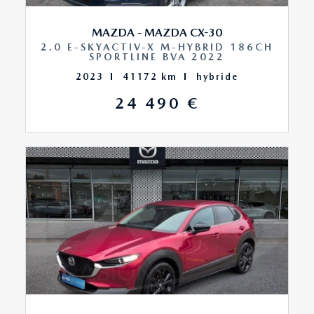
airbag genoux
MAZDA - MAZDA CX-30
airbag passager
2.0 E-SKYACTIV-X M-HYBRID 186CH
SPORTLINE BVA 2022
2023
41172 km
hybride
airbags latéraux avant
24 490 €
airbags rideaux
airbags rideaux ar
antidémarrage électronique
appel d'urgence localisé
arctic white
assistance de maintien de trajectoire